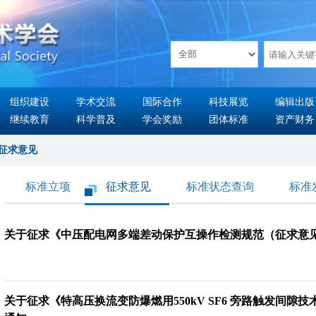
组织建设
学术交流
国际合作
科技展览
编辑出版
继续教育
科学普及
学会奖励
团体标准
资产财务
征求意见
标准立项
征求意见
标准状态查询
标准
关于征求《中压配电网多端差动保护互操作检测规范（征求意
关于征求《特高压换流变防爆燃用550kV SF6 旁路触发间隙技