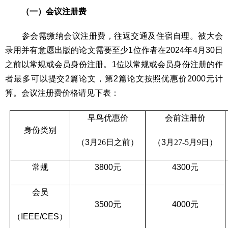
（一）会议注册费
参会需缴纳会议注册费，往返交通及住宿自理。被大会
录用并有意愿出版的论文需要至少1位作者在2024年4月30日
之前以常规或会员身份注册。1位以常规或会员身份注册的作
者最多可以提交2篇论文，第2篇论文按照优惠价2000元计
算。会议注册费价格请见下表：
早鸟优惠价
会前注册价
身份类别
（
3
月
26
日之前）
（
3
月
27-5
月
9
日）
常规
3800
元
4300
元
会员
3500
元
4000
元
（
IEEE/CES
）