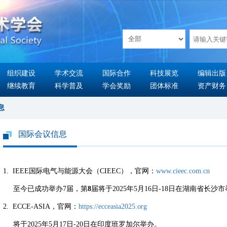
组织建设
学术交流
国际合作
科技展览
编辑出版
继续教育
科学普及
学会奖励
团体标准
资产财务
息
国际会议信息
1. IEEE国际电气与能源大会（CIEEC），官网：
www.cieec.com.cn
至今已成功举办7届，第
8
届将于2025年5月16日-18日在湖南省长沙
2. ECCE-ASIA，官网：
https://ecceasia2025.org
将于2025年5月17日-20日在印度班罗加尔举办。