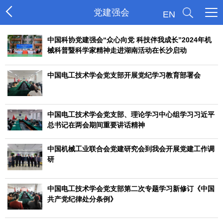
党建强会
EN
中国科协党建强会“众心向党 科技伴我成长”2024年机
械科普暨科学家精神走进湖南活动在长沙启动
中国电工技术学会党支部开展党纪学习教育部署会
中国电工技术学会党支部、理论学习中心组学习习近平
总书记在两会期间重要讲话精神
中国机械工业联合会党建研究会到我会开展党建工作调
研
中国电工技术学会党支部第二次专题学习新修订《中国
共产党纪律处分条例》