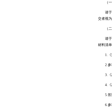
（一
请于20
交者视为
（二）线
请于20
材料清单
1.《第
2.参
3.《高
4.《高
5.答辩
6.参