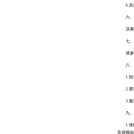
6.其
六、奖
决赛设
七、交
请参赛
八、
1.组
2.赛
3.服
九、保
1.保
及保额由