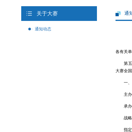
关于大赛
通
通知动态
各有关单
第五届
大赛全国
一、组
主办单
承办单
战略合
指定测