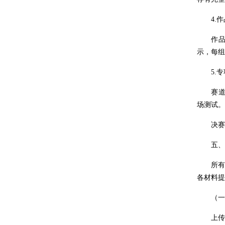
4.作
作品演
示，每组
5.专项
赛道G赛
场测试。
决赛初
五、参
所有参
各材料提
（一）
上传《