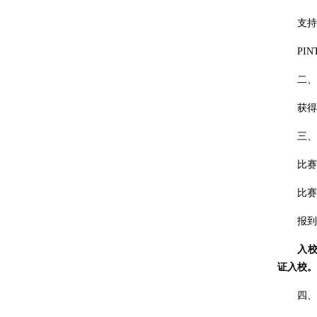
支持单
PINT
二、参
获得决
三、时
比赛时间
比赛地
报到地
入
证入校。
四、参