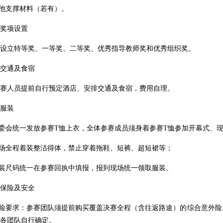
他支撑材料（若有）。
项设置
立特等奖、一等奖、二等奖、优秀指导教师奖和优秀组织奖。
通及食宿
人员提前自行预定酒店、安排交通及食宿，费用自理。
服装
委会统一发放参赛T恤上衣，全体参赛成员须身着参赛T恤参加开幕式、
场全程着装整洁得体，禁止穿着拖鞋、短裤、超短裙等；
装尺码统一在参赛回执中填报，报到现场统一领取服装。
险及安全
险要求：参赛团队须提前购买覆盖决赛全程（含往返路途）的综合意外险
各团队自行确定。