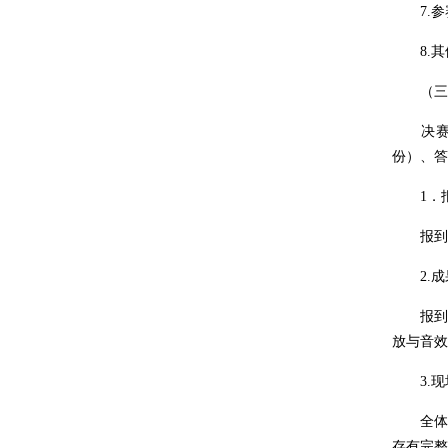
7.参赛
8.其
（三）
决赛采
份）、答
1．报
报到当
2.成果
报到当天
放与音效
3.现
全体团
存有完整