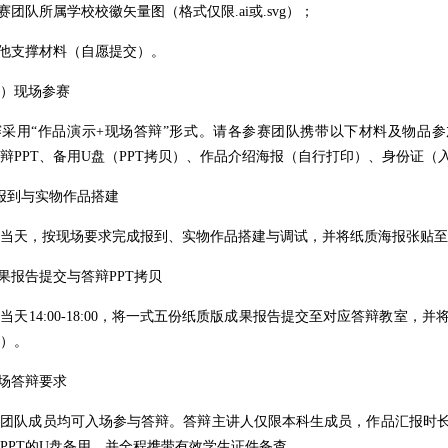
团队所属学校校徽矢量图（格式仅限.ai或.svg）；
他支撑材料（自愿提交）。
现场参赛
用“作品演示+现场答辩”形式。请各参赛团队携带以下材料及物品参
辩PPT、备用U盘（PPT拷贝）、作品介绍海报（自行打印）、身份证（
到与实物作品搭建
天，按现场要求完成报到、实物作品搭建与调试，并将纸质海报张贴至
报告提交与答辩PPT拷贝
14:00-18:00，将一式五份纸质版成果报告提交至对应答辩教室，并
）。
场答辩要求
队成员均可入场参与答辩。答辩主讲人仅限本科生成员，作品汇报时长
PPT的U盘备用，并全程携带有效学生证件备查。