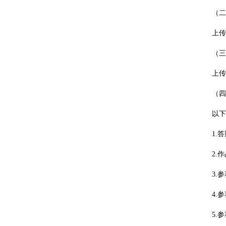
（二）
上传《成
（三）
上传“参
（四）
以下材料
1.答辩
2.作品
3.参赛
4.参赛
5.参赛