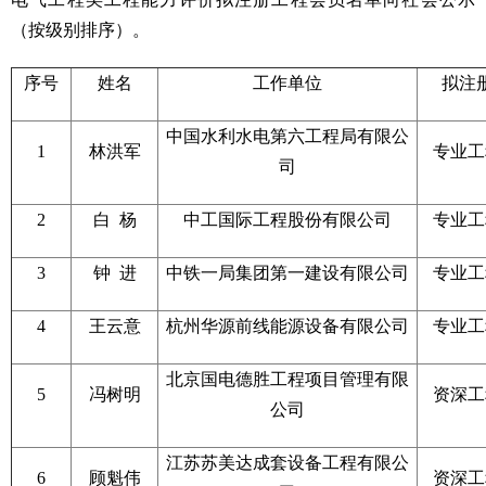
（按级别排序）。
序号
姓名
工作单位
拟注
中国水利水电第六工程局有限公
1
林洪军
专业
工
司
2
白
杨
中工国际工程股份有限公司
专业
工
3
钟
进
中铁一局集团第一建设有限公司
专业
工
4
王云意
杭州华源前线能源设备有限公司
专业
工
北京国电德胜工程项目管理有限
5
冯树明
资深工
公司
江苏苏美达成套设备工程有限公
6
顾魁伟
资深工