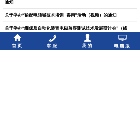
通知
关于举办“输配电领域技术培训+咨询”活动（视频）的通知
关于举办“继保及自动化装置电磁兼容测试技术发展研讨会”（线
上）的通知
首页
客服
我的
电脑版
关于举办“新型电力系统背景下的配电网技术发展研讨会”（线上）
的通知
关于开展2021年科技成果鉴定工作的通知
关于举办“变电站二次设备电磁兼容技术培训会”的通知
关于举办“中国（保定）能源互联网电气装备产业创新发展论坛”的
通知
关于举办“第3期中压开关柜产业高质量发展系列培训”（网络视频方
式）的通知
关于举办“电动汽车充电设施标准体系解读及发展趋势分析（视频）
研讨会”的通知